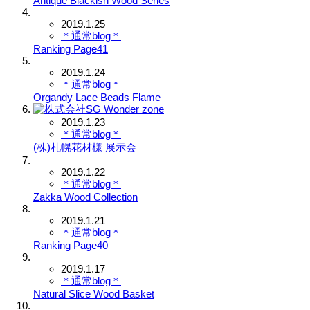
Antique Blackish Wood Series
2019.1.25
＊通常blog＊
Ranking Page41
2019.1.24
＊通常blog＊
Organdy Lace Beads Flame
2019.1.23
＊通常blog＊
(株)札幌花材様 展示会
2019.1.22
＊通常blog＊
Zakka Wood Collection
2019.1.21
＊通常blog＊
Ranking Page40
2019.1.17
＊通常blog＊
Natural Slice Wood Basket