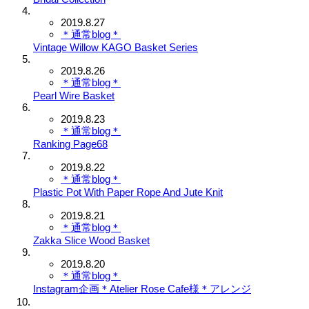
2019.8.27
＊通常blog＊
Vintage Willow KAGO Basket Series
2019.8.26
＊通常blog＊
Pearl Wire Basket
2019.8.23
＊通常blog＊
Ranking Page68
2019.8.22
＊通常blog＊
Plastic Pot With Paper Rope And Jute Knit
2019.8.21
＊通常blog＊
Zakka Slice Wood Basket
2019.8.20
＊通常blog＊
Instagram企画＊Atelier Rose Cafe様＊アレンジ