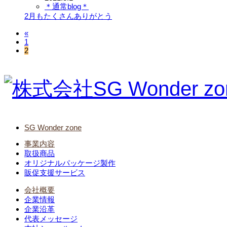
＊通常blog＊
2月もたくさんありがとう
«
1
2
SG Wonder zone
事業内容
取扱商品
オリジナルパッケージ製作
販促支援サービス
会社概要
企業情報
企業沿革
代表メッセージ