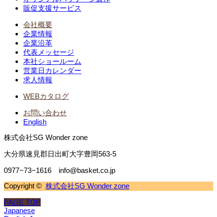
販促支援サービス
会社概要
企業情報
企業沿革
代表メッセージ
本社ショールーム
営業日カレンダー
求人情報
WEBカタログ
お問い合わせ
English
株式会社SG Wonder zone
大分県速見郡日出町大字豊岡563-5
0977−73−1616 info@basket.co.jp
Copyright ©
株式会社SG Wonder zone
PAGE TOP
Japanese