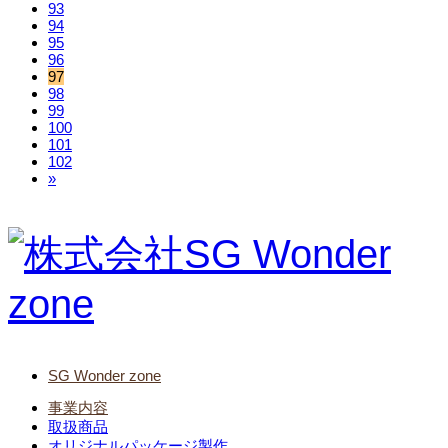
93
94
95
96
97
98
99
100
101
102
»
SG Wonder zone
事業内容
取扱商品
オリジナルパッケージ製作