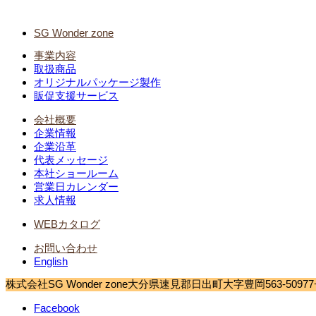
SG Wonder zone
事業内容
取扱商品
オリジナルパッケージ製作
販促支援サービス
会社概要
企業情報
企業沿革
代表メッセージ
本社ショールーム
営業日カレンダー
求人情報
WEBカタログ
お問い合わせ
English
株式会社SG Wonder zone
大分県速見郡日出町大字豊岡563-5
0977
Facebook