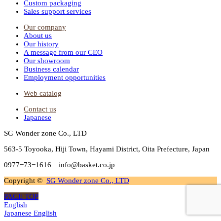
Custom packaging
Sales support services
Our company
About us
Our history
A message from our CEO
Our showroom
Business calendar
Employment opportunities
Web catalog
Contact us
Japanese
SG Wonder zone Co., LTD
563-5 Toyooka, Hiji Town, Hayami District, Oita Prefecture, Japan
0977−73−1616 info@basket.co.jp
Copyright ©
SG Wonder zone Co., LTD
PAGE TOP
English
Japanese
English