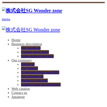
menu
Home
Business description
Our products
Custom packaging
Sales support services
Our company
About us
Our history
A message from our CEO
Our showroom
Business calendar
Employment opportunities
Web catalog
Contact us
Japanese