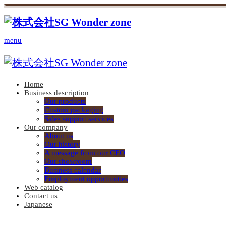
menu
Home
Business description
Our products
Custom packaging
Sales support services
Our company
About us
Our history
A message from our CEO
Our showroom
Business calendar
Employment opportunities
Web catalog
Contact us
Japanese