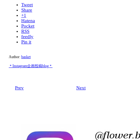
Tweet
Share
+1
Hatena
Pocket
RSS
feedly
Pin it
Author:
basket
＊Instagram企画投稿blog＊
Prev
Next
Related post