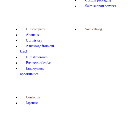
Custom packaging
Sales support services
Our company
Web catalog
About us
Our history
A message from our
CEO
Our showroom
Business calendar
Employment
opportunities
Contact us
Japanese