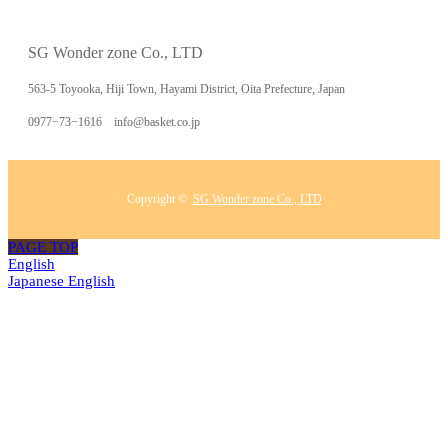
SG Wonder zone Co., LTD
563-5 Toyooka, Hiji Town, Hayami District, Oita Prefecture, Japan
0977−73−1616 info@basket.co.jp
Copyright ©
SG Wonder zone Co., LTD
PAGE TOP
English
Japanese
English