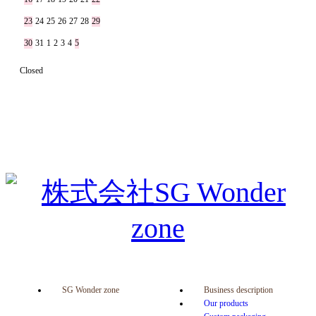
23
24
25
26
27
28
29
30
31
1
2
3
4
5
Closed
SG Wonder zone
Business description
Our products