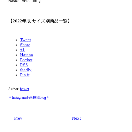
Basket Selection】
【2022年版 サイズ別商品一覧】
Tweet
Share
+1
Hatena
Pocket
RSS
feedly
Pin it
Author:
basket
＊Instagram企画投稿blog＊
Prev
Next