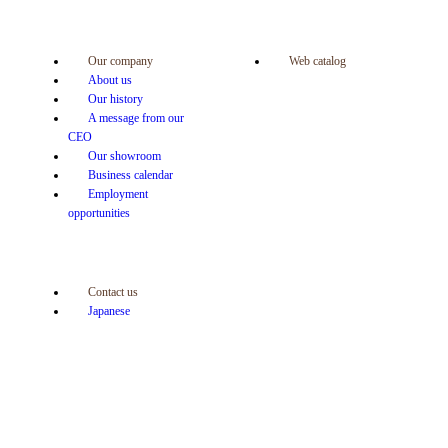
Our company
Web catalog
About us
Our history
A message from our
CEO
Our showroom
Business calendar
Employment
opportunities
Contact us
Japanese