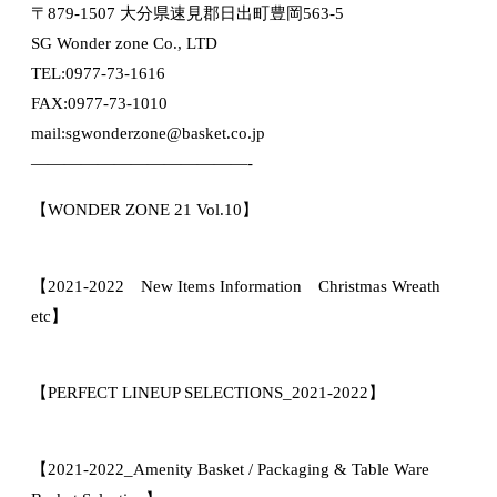
〒879-1507 大分県速見郡日出町豊岡563-5
SG Wonder zone Co., LTD
TEL:0977-73-1616
FAX:0977-73-1010
mail:sgwonderzone@basket.co.jp
—————————————-
【WONDER ZONE 21 Vol.10】
【2021-2022 New Items Information Christmas Wreath
etc】
【PERFECT LINEUP SELECTIONS_2021-2022】
【2021-2022_Amenity Basket / Packaging & Table Ware