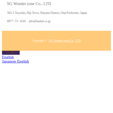
SG Wonder zone Co., LTD
563-5 Toyooka, Hiji Town, Hayami District, Oita Prefecture, Japan
0977−73−1616 info@basket.co.jp
Copyright ©
SG Wonder zone Co., LTD
PAGE TOP
English
Japanese
English