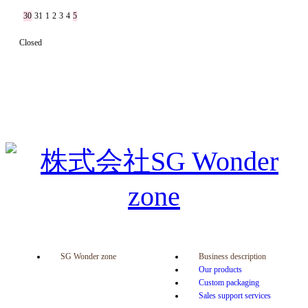
30
31
1
2
3
4
5
Closed
SG Wonder zone
Business description
Our products
Custom packaging
Sales support services