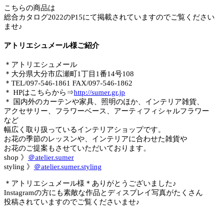
こちらの商品は
総合カタログ2022のP15にて掲載されていますのでご覧ください
ませ♪
アトリエシュメール様ご紹介
＊アトリエシュメール
＊大分県大分市広瀬町1丁目1番14号108
＊TEL/097-546-1861 FAX/097-546-1862
＊ HPはこちらから⇒
http://sumer.gr.jp
＊ 国内外のカーテンや家具、照明のほか、インテリア雑貨、
アクセサリー、フラワーベース、アーティフィシャルフラワー
など
幅広く取り扱っているインテリアショップです。
お花の季節のレッスンや、インテリアに合わせた雑貨や
お花のご提案もさせていただいております。
shop 》
＠atelier.sumer
styling 》
＠atelier.sumer.styling
＊アトリエシュメール様＊ありがとうございました♪
Instagramの方にも素敵な作品とディスプレイ写真がたくさん
投稿されていますのでご覧くださいませ♪