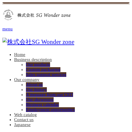
menu
Home
Business description
Our products
Custom packaging
Sales support services
Our company
About us
Our history
A message from our CEO
Our showroom
Business calendar
Employment opportunities
Web catalog
Contact us
Japanese