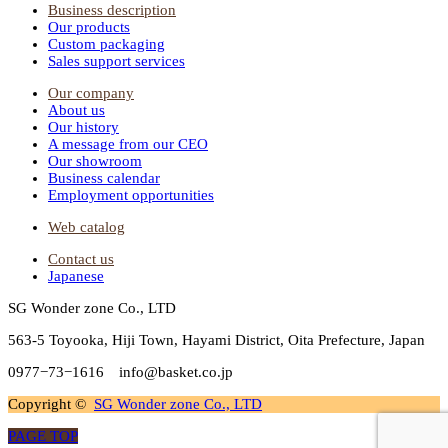
Business description
Our products
Custom packaging
Sales support services
Our company
About us
Our history
A message from our CEO
Our showroom
Business calendar
Employment opportunities
Web catalog
Contact us
Japanese
SG Wonder zone Co., LTD
563-5 Toyooka, Hiji Town, Hayami District, Oita Prefecture, Japan
0977−73−1616 info@basket.co.jp
Copyright ©
SG Wonder zone Co., LTD
PAGE TOP