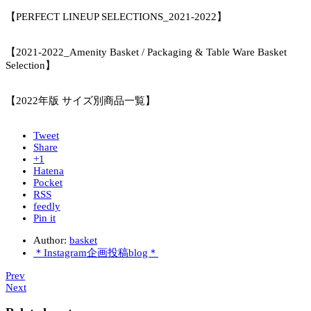
【PERFECT LINEUP SELECTIONS_2021-2022】
【2021-2022_Amenity Basket / Packaging & Table Ware Basket
Selection】
【2022年版 サイズ別商品一覧】
Tweet
Share
+1
Hatena
Pocket
RSS
feedly
Pin it
Author:
basket
＊Instagram企画投稿blog＊
Prev
Next