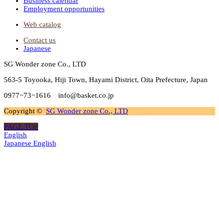
Business calendar
Employment opportunities
Web catalog
Contact us
Japanese
SG Wonder zone Co., LTD
563-5 Toyooka, Hiji Town, Hayami District, Oita Prefecture, Japan
0977−73−1616 info@basket.co.jp
Copyright ©
SG Wonder zone Co., LTD
PAGE TOP
English
Japanese
English