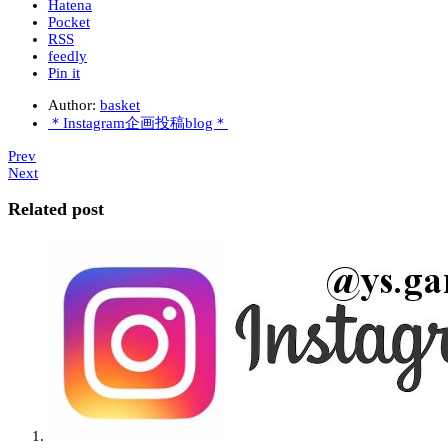
Hatena
Pocket
RSS
feedly
Pin it
Author:
basket
＊Instagram企画投稿blog＊
Prev
Next
Related post