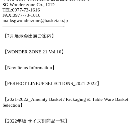
SG Wonder zone Co., LTD
TEL:0977-73-1616
FAX:0977-73-1010
mail:sgwonderzone@basket.co.jp
—————————————-
【7月展示会出展ご案内】
【WONDER ZONE 21 Vol.10】
【New Items Information】
【PERFECT LINEUP SELECTIONS_2021-2022】
【2021-2022_Amenity Basket / Packaging & Table Ware Basket
Selection】
【2022年版 サイズ別商品一覧】