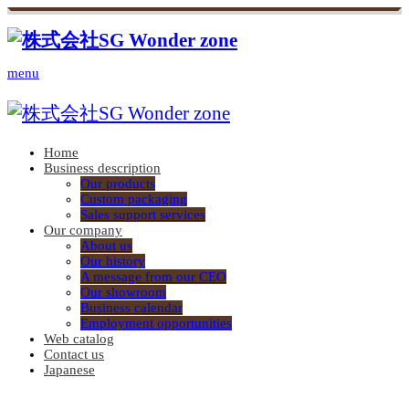
menu
Home
Business description
Our products
Custom packaging
Sales support services
Our company
About us
Our history
A message from our CEO
Our showroom
Business calendar
Employment opportunities
Web catalog
Contact us
Japanese