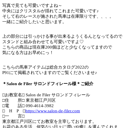
写真で見ても可愛いですよね～
中央にはクリスタルが揺れてこれまた可愛いです♪
そして右のレースが施された馬車は在庫限りです、、、。
一緒にご紹介したいと思います。
上の部分には引っかける事が出来るようくるんとなってるので
スタンドと組み合わせても可愛いですよ♡
こちらの商品は現在庫200個ほどと少なくなってますので
気になる方はお早めにっ！
こちらの馬車アイテムは総合カタログ2022の
P91にて掲載されていますのでご覧くださいませ♪
＊Salon de Filer サロンドフィレール様＊ご紹介
□お教室名□ Salon de Filer サロンドフィレール
□住 所□ 東京都江戸川区
□電 話□ 090-4614-3982
□ H P □
https://www.salon-de-filer.com
□一 言□
東京都江戸川区にてお教室を主宰しております。
お花のある生活、何気ない日々に潤いや癒しを運んでくれま