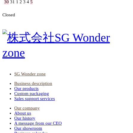
30
31
1
2
3
4
5
Closed
SG Wonder zone
Business description
Our products
Custom packaging
Sales support services
Our company
About us
Our history
A message from our CEO
Our showroom