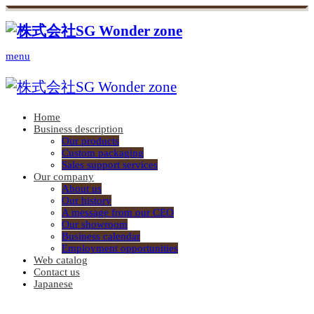
menu
Home
Business description
Our products
Custom packaging
Sales support services
Our company
About us
Our history
A message from our CEO
Our showroom
Business calendar
Employment opportunities
Web catalog
Contact us
Japanese