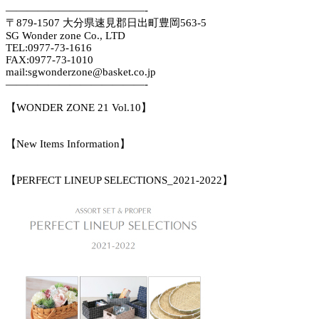
—————————————-
〒879-1507 大分県速見郡日出町豊岡563-5
SG Wonder zone Co., LTD
TEL:0977-73-1616
FAX:0977-73-1010
mail:sgwonderzone@basket.co.jp
—————————————-
【WONDER ZONE 21 Vol.10】
【New Items Information】
【PERFECT LINEUP SELECTIONS_2021-2022】