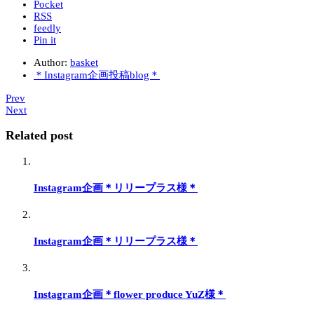
Pocket
RSS
feedly
Pin it
Author:
basket
＊Instagram企画投稿blog＊
Prev
Next
Related post
Instagram企画＊リリープラス様＊
Instagram企画＊リリープラス様＊
Instagram企画＊flower produce YuZ様＊