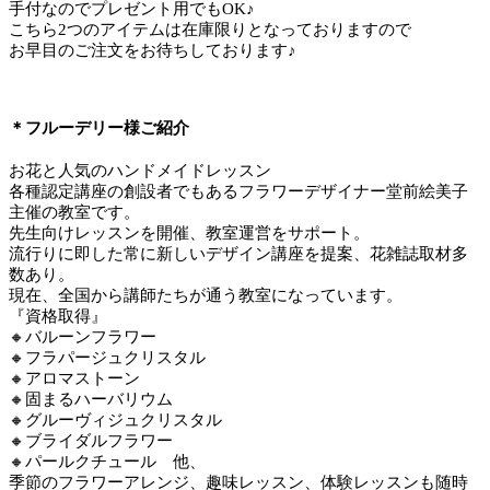
手付なのでプレゼント用でもOK♪
こちら2つのアイテムは在庫限りとなっておりますので
お早目のご注文をお待ちしております♪
＊フルーデリー様ご紹介
お花と人気のハンドメイドレッスン
各種認定講座の創設者でもあるフラワーデザイナー堂前絵美子
主催の教室です。
先生向けレッスンを開催、教室運営をサポート。
流行りに即した常に新しいデザイン講座を提案、花雑誌取材多
数あり。
現在、全国から講師たちが通う教室になっています。
『資格取得』
🔸バルーンフラワー
🔸フラパージュクリスタル
🔸アロマストーン
🔸固まるハーバリウム
🔸グルーヴィジュクリスタル
🔸ブライダルフラワー
🔸パールクチュール 他、
季節のフラワーアレンジ、趣味レッスン、体験レッスンも随時