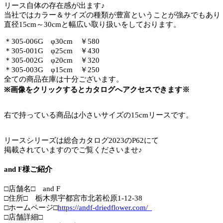
リース自体の存在感が出ます♪
当社ではカラー＆サイズの種類が豊富ということが強みでもあり
直径15cm～30cmと幅広い取り扱いをしております。
＊305-006G φ30cm ￥580
＊305-001G φ25cm ￥430
＊305-002G φ20cm ￥320
＊305-003G φ15cm ￥250
全ての商品在庫は十分ございます。
※画像をクリックするとカタログへアクセスできます※
右で持っている商品は小さいサイズの15cmリースです。
リースシリーズは総合カタログ2023のP62にて
掲載されていますのでご覧くださいませ♪
and F様ご紹介
□店舗名□ and F
□住所□ 栃木県宇都宮市北若松原1-12-38
□ホームページ□
https://andf-driedflower.com/_
□店舗詳細□