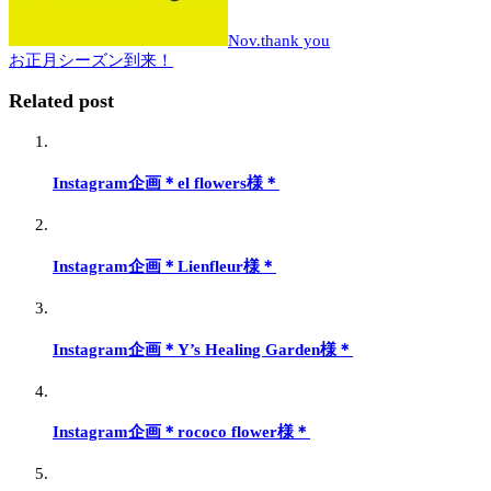
Nov.thank you
お正月シーズン到来！
Related post
Instagram企画＊el flowers様＊
Instagram企画＊Lienfleur様＊
Instagram企画＊Y’s Healing Garden様＊
Instagram企画＊rococo flower様＊