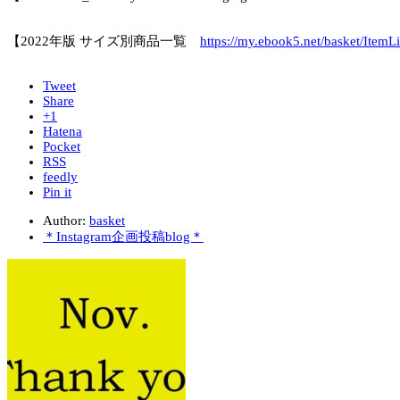
【2022年版 サイズ別商品一覧
https://my.ebook5.net/basket/ItemLi
Tweet
Share
+1
Hatena
Pocket
RSS
feedly
Pin it
Author:
basket
＊Instagram企画投稿blog＊