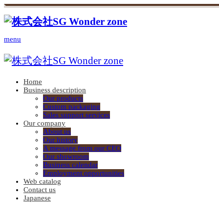
menu
Home
Business description
Our products
Custom packaging
Sales support services
Our company
About us
Our history
A message from our CEO
Our showroom
Business calendar
Employment opportunities
Web catalog
Contact us
Japanese