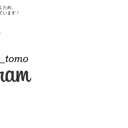
くため、
ています！
で