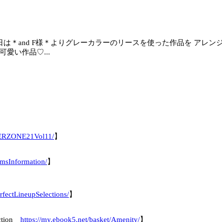
す♪ 本日は＊and F様＊よりグレーカラーのリースを使った作品を 
愛い作品♡...
DERZONE21Vol11/
】
emsInformation/
】
rfectLineupSelections/
】
ection
https://my.ebook5.net/basket/Amenity/
】