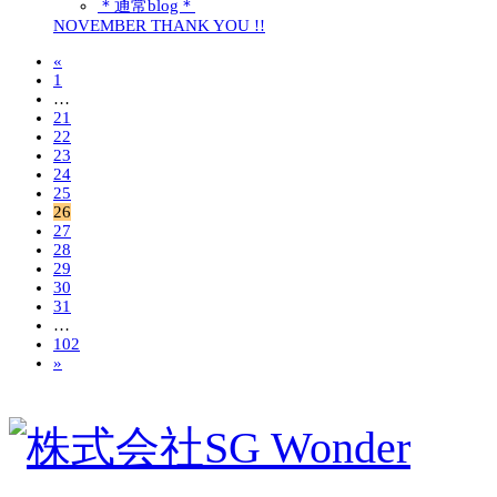
＊通常blog＊
NOVEMBER THANK YOU !!
«
1
…
21
22
23
24
25
26
27
28
29
30
31
…
102
»