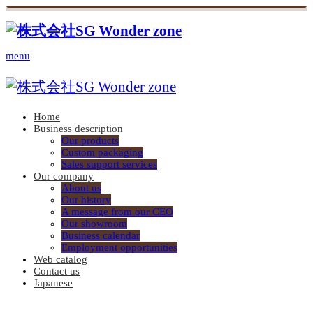
menu
Home
Business description
Our products
Custom packaging
Sales support services
Our company
About us
Our history
A message from our CEO
Our showroom
Business calendar
Employment opportunities
Web catalog
Contact us
Japanese