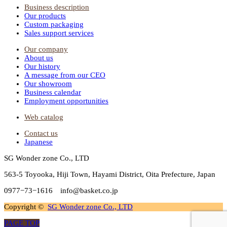
Business description
Our products
Custom packaging
Sales support services
Our company
About us
Our history
A message from our CEO
Our showroom
Business calendar
Employment opportunities
Web catalog
Contact us
Japanese
SG Wonder zone Co., LTD
563-5 Toyooka, Hiji Town, Hayami District, Oita Prefecture, Japan
0977−73−1616 info@basket.co.jp
Copyright ©
SG Wonder zone Co., LTD
PAGE TOP