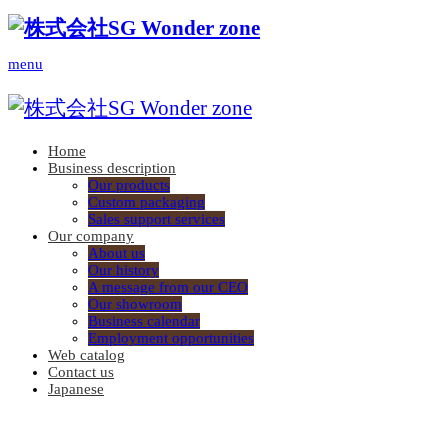
menu
Home
Business description
Our products
Custom packaging
Sales support services
Our company
About us
Our history
A message from our CEO
Our showroom
Business calendar
Employment opportunities
Web catalog
Contact us
Japanese