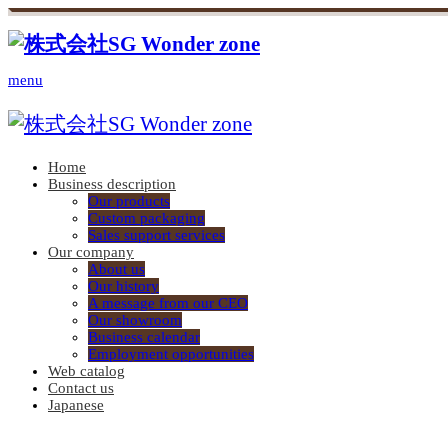
menu
Home
Business description
Our products
Custom packaging
Sales support services
Our company
About us
Our history
A message from our CEO
Our showroom
Business calendar
Employment opportunities
Web catalog
Contact us
Japanese