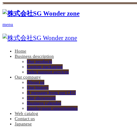
menu
Home
Business description
Our products
Custom packaging
Sales support services
Our company
About us
Our history
A message from our CEO
Our showroom
Business calendar
Employment opportunities
Web catalog
Contact us
Japanese