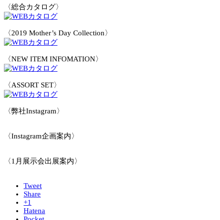
〈総合カタログ〉
〈2019 Mother’s Day Collection〉
〈NEW ITEM INFOMATION〉
〈ASSORT SET〉
〈弊社Instagram〉
〈Instagram企画案内〉
〈1月展示会出展案内〉
Tweet
Share
+1
Hatena
Pocket