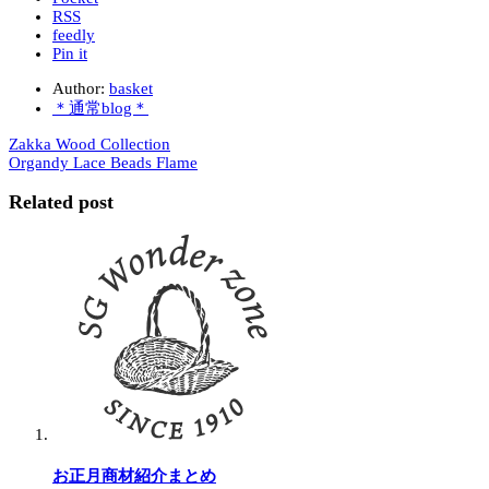
RSS
feedly
Pin it
Author:
basket
＊通常blog＊
Zakka Wood Collection
Organdy Lace Beads Flame
Related post
お正月商材紹介まとめ