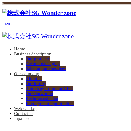
menu
Home
Business description
Our products
Custom packaging
Sales support services
Our company
About us
Our history
A message from our CEO
Our showroom
Business calendar
Employment opportunities
Web catalog
Contact us
Japanese