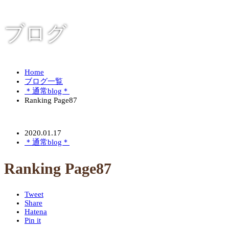
ブログ
Home
ブログ一覧
＊通常blog＊
Ranking Page87
2020.01.17
＊通常blog＊
Ranking Page87
Tweet
Share
Hatena
Pin it