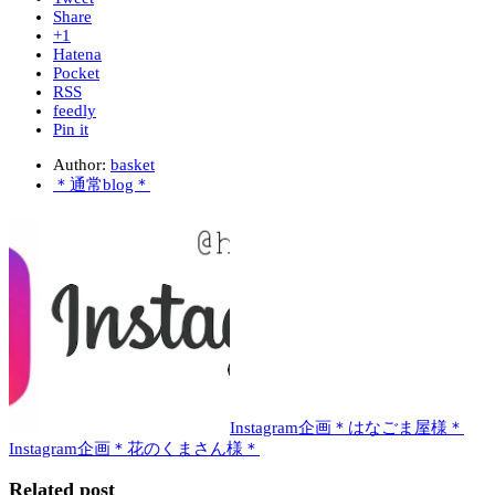
Share
+1
Hatena
Pocket
RSS
feedly
Pin it
Author:
basket
＊通常blog＊
Instagram企画＊はなごま屋様＊
Instagram企画＊花のくまさん様＊
Related post