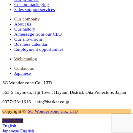
Custom packaging
Sales support services
Our company
About us
Our history
A message from our CEO
Our showroom
Business calendar
Employment opportunities
Web catalog
Contact us
Japanese
SG Wonder zone Co., LTD
563-5 Toyooka, Hiji Town, Hayami District, Oita Prefecture, Japan
0977−73−1616 info@basket.co.jp
Copyright ©
SG Wonder zone Co., LTD
PAGE TOP
English
Japanese
English