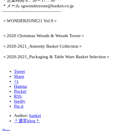
＊営業時間 8：30～17：30
＊メール sgwonderzone@basket.co.jp
—————————————-
＜WONDERZONE21 Vol.9＞
＜2020 Christmas Wreath & Wreath Tower＞
＜2020-2021_Amenity Basket Collection＞
＜2020-2021_Packaging & Table Ware Basket Selection＞
Tweet
Share
+1
Hatena
Pocket
RSS
feedly
Pin it
Author:
basket
＊通常blog＊
Prev