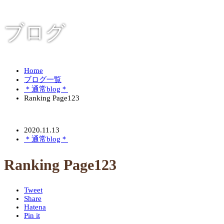
ブログ
Home
ブログ一覧
＊通常blog＊
Ranking Page123
2020.11.13
＊通常blog＊
Ranking Page123
Tweet
Share
Hatena
Pin it