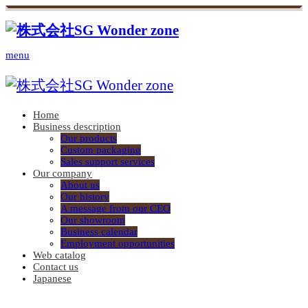
menu
Home
Business description
Our products
Custom packaging
Sales support services
Our company
About us
Our history
A message from our CEO
Our showroom
Business calendar
Employment opportunities
Web catalog
Contact us
Japanese