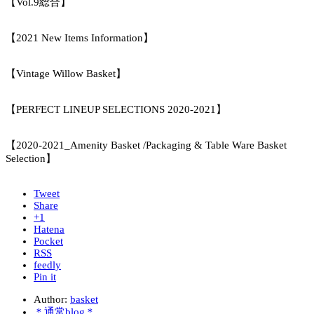
【Vol.9総合】
【2021 New Items Information】
【Vintage Willow Basket】
【PERFECT LINEUP SELECTIONS 2020-2021】
【2020-2021_Amenity Basket /Packaging & Table Ware Basket
Selection】
Tweet
Share
+1
Hatena
Pocket
RSS
feedly
Pin it
Author:
basket
＊通常blog＊