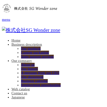
menu
Home
Business description
Our products
Custom packaging
Sales support services
Our company
About us
Our history
A message from our CEO
Our showroom
Business calendar
Employment opportunities
Web catalog
Contact us
Japanese