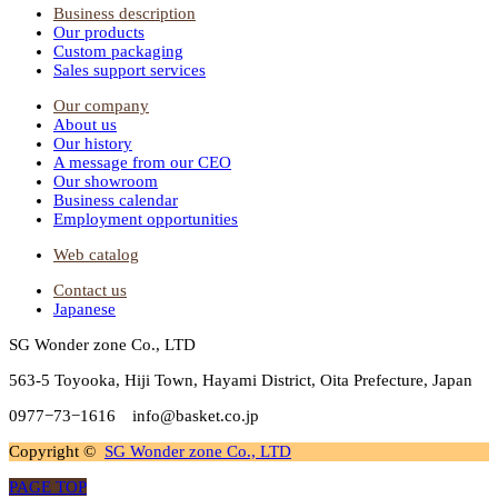
Business description
Our products
Custom packaging
Sales support services
Our company
About us
Our history
A message from our CEO
Our showroom
Business calendar
Employment opportunities
Web catalog
Contact us
Japanese
SG Wonder zone Co., LTD
563-5 Toyooka, Hiji Town, Hayami District, Oita Prefecture, Japan
0977−73−1616 info@basket.co.jp
Copyright ©
SG Wonder zone Co., LTD
PAGE TOP