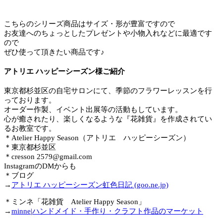
こちらのシリーズ商品はサイズ・形が豊富ですので
お友達へのちょっとしたプレゼントや小物入れなどに最適です
ので
ぜひ使って頂きたい商品です♪
アトリエ ハッピーシーズン様ご紹介
東京都杉並区の自宅サロンにて、季節のフラワーレッスンを行
っております。
オーダー作製、イベント出展等の活動もしています。
心が癒されたり、楽しくなるような『花雑貨』を作成されてい
るお教室です。
＊Atelier Happy Season（アトリエ ハッピーシーズン）
＊東京都杉並区
＊cresson 2579@gmail.com
InstagramのDMからも
＊ブログ
→
アトリエ ハッピーシーズン虹色日記 (goo.ne.jp)
＊ミンネ「花雑貨 Atelier Happy Season」
→
minne|ハンドメイド・手作り・クラフト作品のマーケット