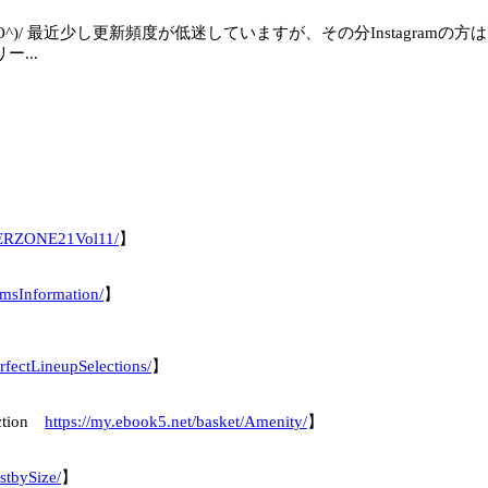
^O^)/ 最近少し更新頻度が低迷していますが、その分Instagra
...
DERZONE21Vol11/
】
emsInformation/
】
rfectLineupSelections/
】
ection
https://my.ebook5.net/basket/Amenity/
】
stbySize/
】