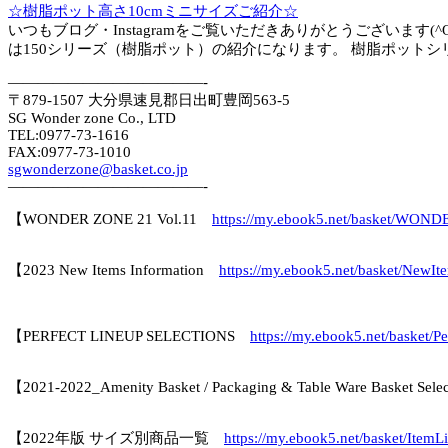
☆樹脂ポット高さ10cmミニサイズご紹介☆
いつもブログ・Instagramをご覧いただきありがとうございます(
は150シリーズ（樹脂ポット）の紹介になります。 樹脂ポットシリー
—————————————-
〒879-1507 大分県速見郡日出町豊岡563-5
SG Wonder zone Co., LTD
TEL:0977-73-1616
FAX:0977-73-1010
sgwonderzone@basket.co.jp
—————————————-
【WONDER ZONE 21 Vol.11
https://my.ebook5.net/basket/WON
【2023 New Items Information
https://my.ebook5.net/basket/NewIt
【PERFECT LINEUP SELECTIONS
https://my.ebook5.net/basket/Pe
【2021-2022_Amenity Basket / Packaging & Table Ware Basket Sel
【2022年版 サイズ別商品一覧
https://my.ebook5.net/basket/ItemLi