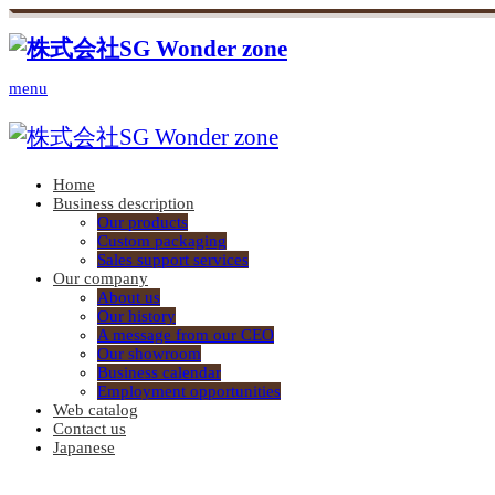
menu
Home
Business description
Our products
Custom packaging
Sales support services
Our company
About us
Our history
A message from our CEO
Our showroom
Business calendar
Employment opportunities
Web catalog
Contact us
Japanese