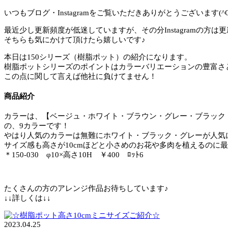
いつもブログ・Instagramをご覧いただきありがとうございます(^O^
最近少し更新頻度が低迷していますが、その分Instagramの方は
そちらも気にかけて頂けたら嬉しいです♪
本日は150シリーズ（樹脂ポット）の紹介になります。
樹脂ポットシリーズのポイントはカラーバリエーションの豊富さ
この点に関して言えば他社に負けてません！
商品紹介
カラーは、【ベージュ・ホワイト・ブラウン・グレー・ブラック
の、9カラーです！
やはり人気のカラーは無難にホワイト・ブラック・グレーが人気
サイズ感も高さが10cmほどと小さめのお花や多肉を植えるのに
＊150-030 φ10×高さ10H ￥400 ﾛｯﾄ6
たくさんの方のアレンジ作品お待ちしています♪
↓↓詳しくは↓↓
2023.04.25