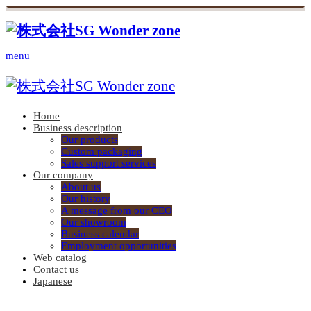
menu
Home
Business description
Our products
Custom packaging
Sales support services
Our company
About us
Our history
A message from our CEO
Our showroom
Business calendar
Employment opportunities
Web catalog
Contact us
Japanese