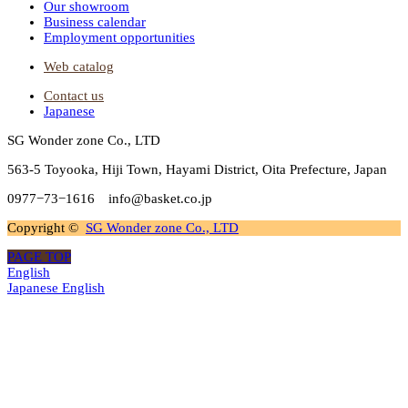
Our showroom
Business calendar
Employment opportunities
Web catalog
Contact us
Japanese
SG Wonder zone Co., LTD
563-5 Toyooka, Hiji Town, Hayami District, Oita Prefecture, Japan
0977−73−1616 info@basket.co.jp
Copyright ©
SG Wonder zone Co., LTD
PAGE TOP
English
Japanese
English