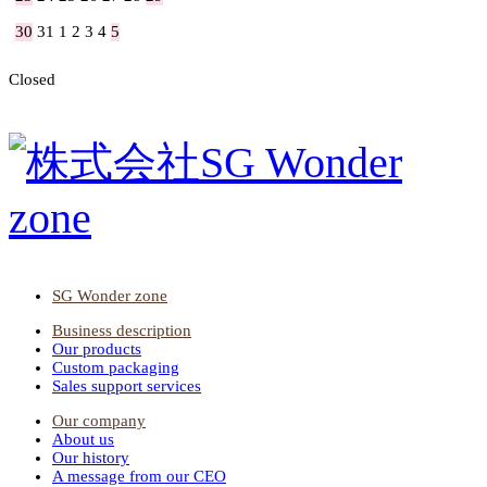
30
31
1
2
3
4
5
Closed
SG Wonder zone
Business description
Our products
Custom packaging
Sales support services
Our company
About us
Our history
A message from our CEO