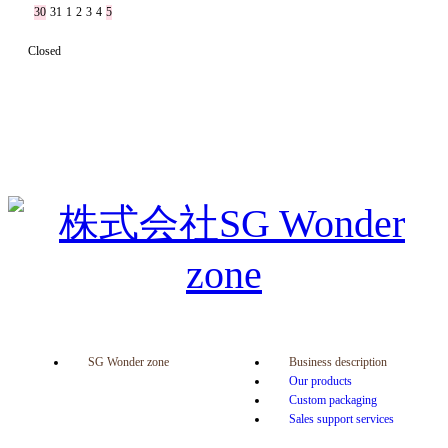
30
31
1
2
3
4
5
Closed
SG Wonder zone
Business description
Our products
Custom packaging
Sales support services