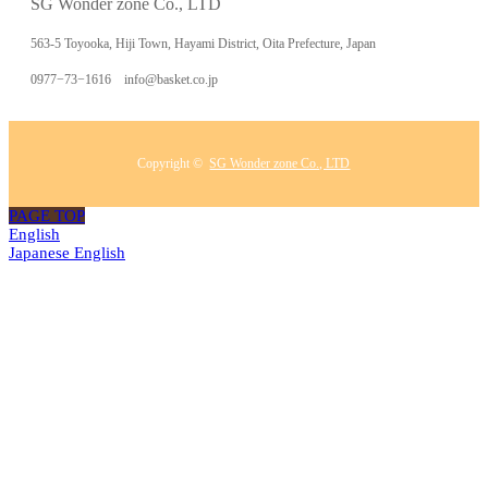
SG Wonder zone Co., LTD
563-5 Toyooka, Hiji Town, Hayami District, Oita Prefecture, Japan
0977−73−1616 info@basket.co.jp
Copyright ©
SG Wonder zone Co., LTD
PAGE TOP
English
Japanese
English