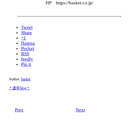
HP https://basket.co.jp/
——————————————————————-
Tweet
Share
+1
Hatena
Pocket
RSS
feedly
Pin it
Author:
basket
＊通常blog＊
Prev
Next
Related post