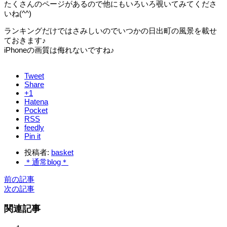
たくさんのページがあるので他にもいろいろ覗いてみてくださ
いね(^^)
ランキングだけではさみしいのでいつかの日出町の風景を載せ
ておきます♪
iPhoneの画質は侮れないですね♪
Tweet
Share
+1
Hatena
Pocket
RSS
feedly
Pin it
投稿者:
basket
＊通常blog＊
前の記事
次の記事
関連記事