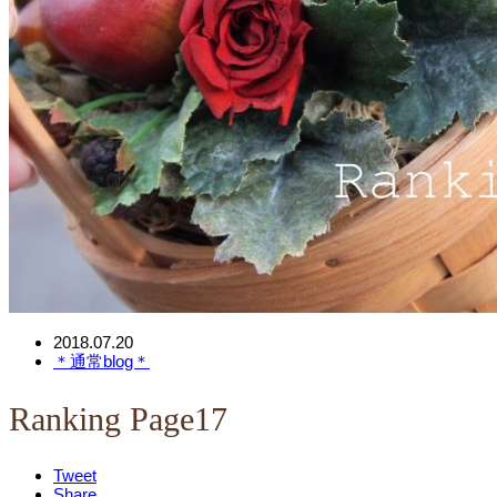
2018.07.20
＊通常blog＊
Ranking Page17
Tweet
Share