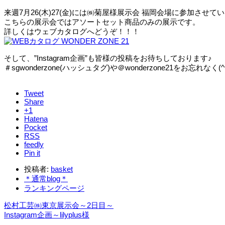
来週7月26(木)27(金)には㈱菊屋様展示会 福岡会場に参加させて
こちらの展示会ではアソートセット商品のみの展示です。
詳しくはウェブカタログへどうぞ！！！
そして、”Instagram企画”も皆様の投稿をお待ちしております♪
＃sgwonderzone(ハッシュタグ)や＠wonderzone21をお忘れなく(^
Tweet
Share
+1
Hatena
Pocket
RSS
feedly
Pin it
投稿者:
basket
＊通常blog＊
ランキングページ
松村工芸㈱東京展示会～2日目～
Instagram企画～lilyplus様