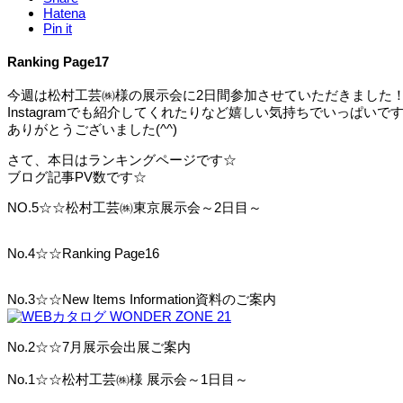
Hatena
Pin it
Ranking Page17
今週は松村工芸㈱様の展示会に2日間参加させていただきました
Instagramでも紹介してくれたりなど嬉しい気持ちでいっぱいで
ありがとうございました(^^)
さて、本日はランキングページです☆
ブログ記事PV数です☆
NO.5☆☆松村工芸㈱東京展示会～2日目～
No.4☆☆Ranking Page16
No.3☆☆New Items Information資料のご案内
No.2☆☆7月展示会出展ご案内
No.1☆☆松村工芸㈱様 展示会～1日目～