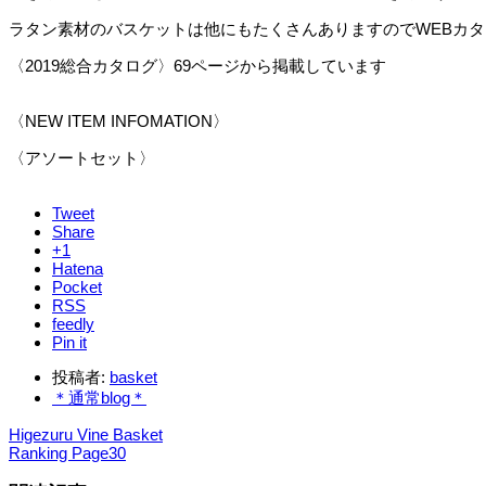
ラタン素材のバスケットは他にもたくさんありますのでWEBカ
〈2019総合カタログ〉69ページから掲載しています
〈NEW ITEM INFOMATION〉
〈アソートセット〉
Tweet
Share
+1
Hatena
Pocket
RSS
feedly
Pin it
投稿者:
basket
＊通常blog＊
Higezuru Vine Basket
Ranking Page30