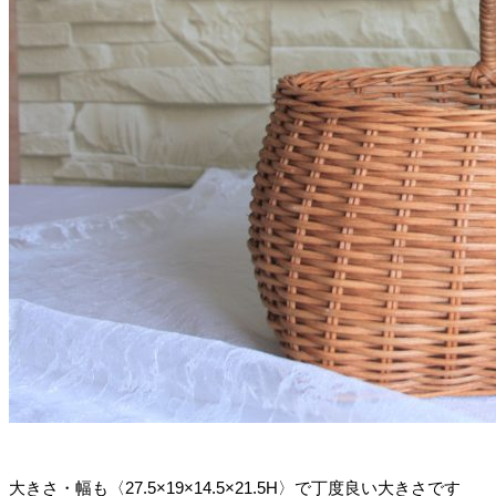
大きさ・幅も〈27.5×19×14.5×21.5H〉で丁度良い大きさです