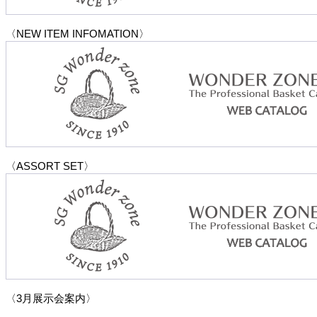
〈NEW ITEM INFOMATION〉
〈ASSORT SET〉
〈3月展示会案内〉