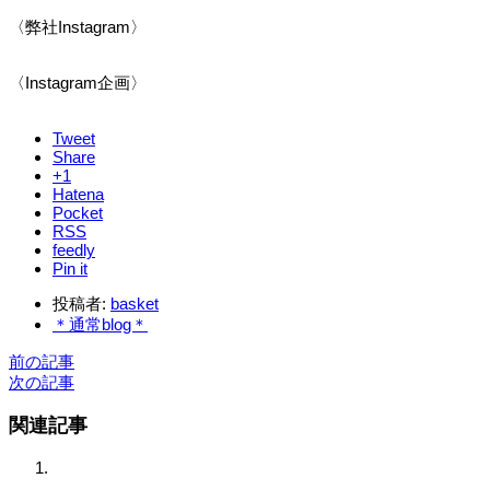
〈弊社Instagram〉
〈Instagram企画〉
Tweet
Share
+1
Hatena
Pocket
RSS
feedly
Pin it
投稿者:
basket
＊通常blog＊
前の記事
次の記事
関連記事