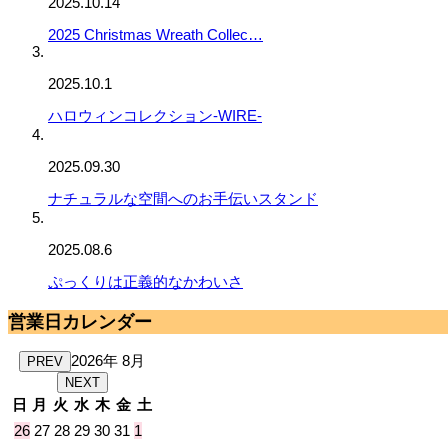
2025.10.14
2025 Christmas Wreath Collec…
2025.10.1
ハロウィンコレクション-WIRE-
2025.09.30
ナチュラルな空間へのお手伝いスタンド
2025.08.6
ぷっくりは正義的なかわいさ
営業日カレンダー
2026年 8月
PREV
NEXT
日
月
火
水
木
金
土
26
27
28
29
30
31
1