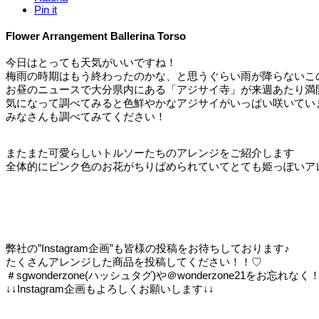
Pin it
Flower Arrangement Ballerina Torso
今日はとっても天気がいいですね！
梅雨の時期はもう終わったのかな、と思うぐらい雨が降らないこ
お昼のニュースで大分県内にある「アジサイ寺」が来週あたり満
気になって調べてみると色鮮やかなアジサイがいっぱい咲いてい
みなさんも調べてみてください！
またまた可愛らしいトルソーたちのアレンジをご紹介します
全体的にピンク色のお花がちりばめられていてとても姫っぽいア
弊社の”Instagram企画”も皆様の投稿をお待ちしております♪
たくさんアレンジした商品を投稿してください！！♡
＃sgwonderzone(ハッシュタグ)や＠wonderzone21をお忘れなく
↓↓Instagram企画もよろしくお願いします↓↓