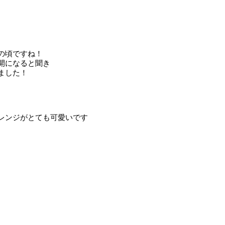
の頃ですね！
開になると聞き
ました！
レンジがとても可愛いです
！