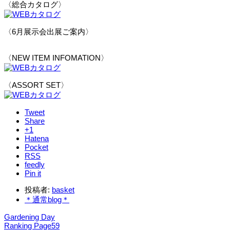
〈総合カタログ〉
〈6月展示会出展ご案内〉
〈NEW ITEM INFOMATION〉
〈ASSORT SET〉
Tweet
Share
+1
Hatena
Pocket
RSS
feedly
Pin it
投稿者:
basket
＊通常blog＊
Gardening Day
Ranking Page59