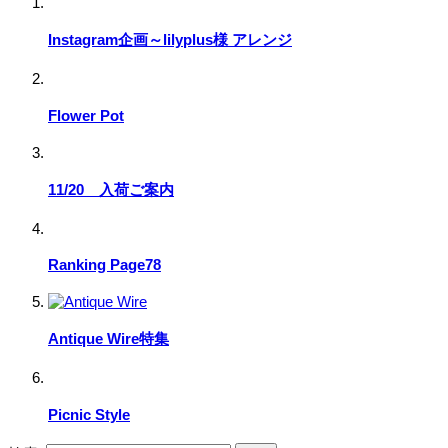
Instagram企画～lilyplus様 アレンジ
Flower Pot
11/20 入荷ご案内
Ranking Page78
Antique Wire特集
Picnic Style