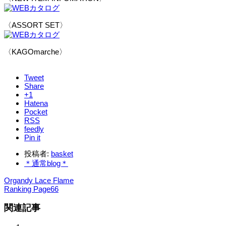
〈ASSORT SET〉
〈KAGOmarche〉
Tweet
Share
+1
Hatena
Pocket
RSS
feedly
Pin it
投稿者:
basket
＊通常blog＊
Organdy Lace Flame
Ranking Page66
関連記事