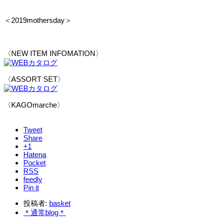
＜2019mothersday＞
〈NEW ITEM INFOMATION〉
〈ASSORT SET〉
〈KAGOmarche〉
Tweet
Share
+1
Hatena
Pocket
RSS
feedly
Pin it
投稿者:
basket
＊通常blog＊