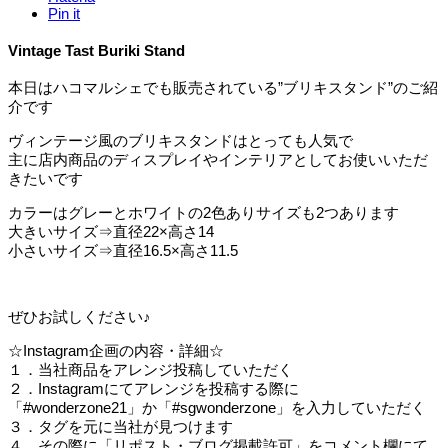
Pin it
Vintage Tast Buriki Stand
本日はハコマルシェでも販売されている”ブリキスタンド”のご紹
介です
ヴィンテージ風のブリキスタンドはとっても人気で
主に店内商品のディスプレイやインテリアとしてお使いいただ
きたいです
カラーはグレーとホワイトの2色ありサイズも2つあります
大きいサイズ⇒直径22×高さ14
小さいサイズ⇒直径16.5×高さ11.5
ぜひお試しください♪
☆Instagram企画の内容・詳細☆
１．当社商品をアレンジ投稿していただく
２．Instagramにてアレンジを投稿する際に
「#wonderzone21」か「#sgwonderzone」を入力していただく
３．タグを元に当社が見つけます
４．その際に「リポスト・ブログ掲載許可」をコメント欄にて