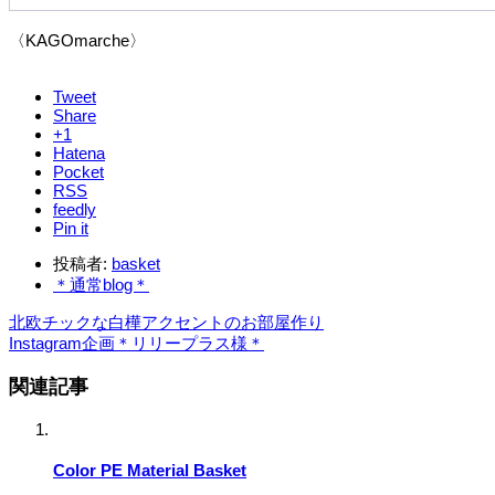
〈KAGOmarche〉
Tweet
Share
+1
Hatena
Pocket
RSS
feedly
Pin it
投稿者:
basket
＊通常blog＊
北欧チックな白樺アクセントのお部屋作り
Instagram企画＊リリープラス様＊
関連記事
Color PE Material Basket