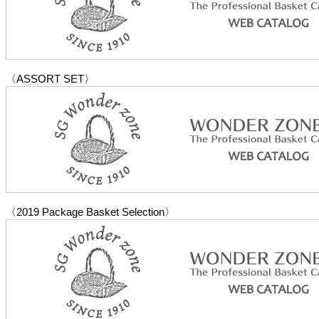
〈ASSORT SET〉
〈2019 Package Basket Selection〉