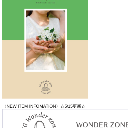
〈NEW ITEM INFOMATION〉☆5/15更新☆