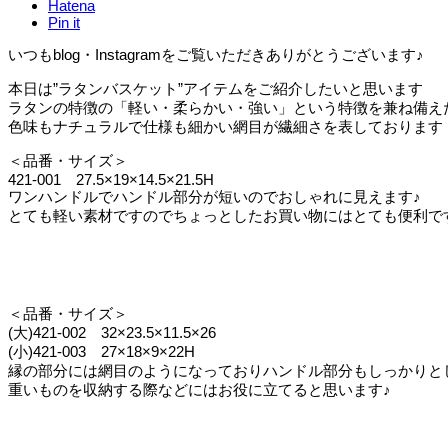
Hatena
Pin it
いつもblog・Instagramをご覧いただきありがとうございます♪
本日は”ラタンバスケット”アイテムをご紹介したいと思います
ラタンの特徴の「軽い・柔らかい・強い」という特徴を兼ね備え
色味もナチュラルで仕様も細かい網目が繊細さを表しております
＜品番・サイズ＞
421-001 27.5×19×14.5×21.5H
ワンハンドルでハンドル部分が短いのでおしゃれに見えます♪
とても軽い素材ですのでちょっとしたお買い物にはとても便利で
＜品番・サイズ＞
(大)421-002 32×23.5×11.5×26
(小)421-003 27×18×9×22H
縁の部分には網目のようになっておりハンドル部分もしっかりと
重いものを収納する際などにはお役に立てると思います♪