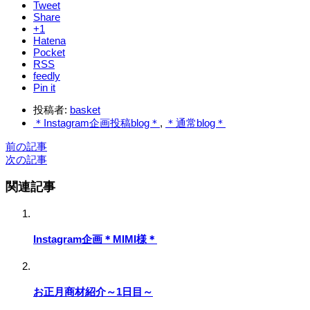
Tweet
Share
+1
Hatena
Pocket
RSS
feedly
Pin it
投稿者:
basket
＊Instagram企画投稿blog＊
,
＊通常blog＊
前の記事
次の記事
関連記事
Instagram企画＊MIMI様＊
お正月商材紹介～1日目～