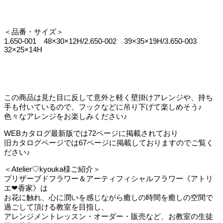
＜品番・サイズ＞
1.650-001 48×30×12H/2.650-002 39×35×19H/3.650-003
32×25×14H
この商品は見た目に反して意外と軽く壁掛けアレンジや、持ち
手も付いているので、フックなどに吊り下げて楽しめそう♪
色々なアレンジをお楽しみください♪
WEBカタログ最新版では72ページに掲載されており
旧カタログページでは67ページに掲載しておりますのでご覧く
ださい♪
＜Atelier♡kyouka様ご紹介＞
プリザーブドフラワー＆アーティフィシャルフラワー《アトリ
エ❤香家》は
お花に触れ、心に潤いを感じながら癒しの時間を癒しの空間で
過ごして頂ける教室を目指し、
アレンジメントレッスン・オーダー・販売など、お教室の生徒