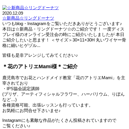
2020.12.09
☆新商品☆リングドーナツ
いつもblog・Instagramをご覧いただきありがとうございます♪
本日は☆新商品・リングドーナツ☆のご紹介です！ 一度ディス
プレイ様のオンライン受注会の時にご紹介いたしましたが 本日
ご紹介したいと思ます！ ＜サイズ＞30×11×30H 丸いワイヤー骨
格に細いヒゲヅル...
皆様も是非アレンジしてみてください♪
＊花のアトリエMami様＊ご紹介
鹿児島市でお花とハンドメイド教室「花のアトリエMami」を主
宰されており
・IPS協会認定講師
(プリザ、アーティフィシャルフラワー、ハーバリウム、りぼん
など…)
各種資格可能、出張レッスンも行っています。
お気軽にお問合せ下さいませ♪
Instagramにも素敵な作品がたくさん投稿されていますので
ご覧ください♪