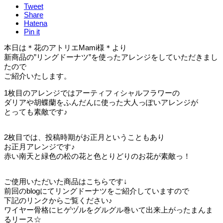
Tweet
Share
Hatena
Pin it
本日は＊花のアトリエMami様＊より
新商品の”リングドーナツ”を使ったアレンジをしていただきまし
たので
ご紹介いたします。
1枚目のアレンジではアーティフィシャルフラワーの
ダリアや胡蝶蘭をふんだんに使った大人っぽいアレンジが
とっても素敵です♪
2枚目では、投稿時期がお正月ということもあり
お正月アレンジです♪
赤い南天と緑色の松の花と色とりどりのお花が素敵っ！
ご使用いただいた商品はこちらです↓
前回のblogにてリングドーナツをご紹介していますので
下記のリンクからご覧ください♪
ワイヤー骨格にヒゲヅルをグルグル巻いて出来上がったまんま
るリース☆