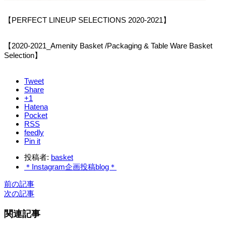
【PERFECT LINEUP SELECTIONS 2020-2021】
【2020-2021_Amenity Basket /Packaging & Table Ware Basket
Selection】
Tweet
Share
+1
Hatena
Pocket
RSS
feedly
Pin it
投稿者:
basket
＊Instagram企画投稿blog＊
前の記事
次の記事
関連記事