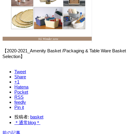
【2020-2021_Amenity Basket /Packaging & Table Ware Basket
Selection】
Tweet
Share
+1
Hatena
Pocket
RSS
feedly
Pin it
投稿者:
basket
＊通常blog＊
前の記事