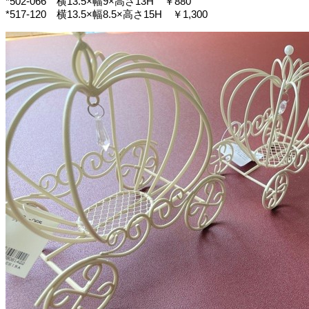
*502-066 横13.5×幅9×高さ13H ￥880
*517-120 横13.5×幅8.5×高さ15H ￥1,300