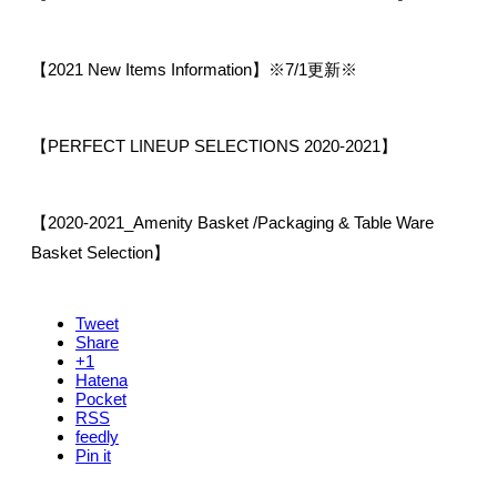
【2021 New Items Information】※7/1更新※
【PERFECT LINEUP SELECTIONS 2020-2021】
【2020-2021_Amenity Basket /Packaging & Table Ware
Basket Selection】
Tweet
Share
+1
Hatena
Pocket
RSS
feedly
Pin it