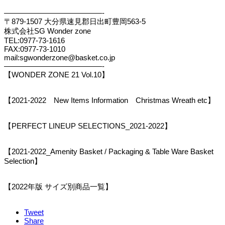
—————————————-
〒879-1507 大分県速見郡日出町豊岡563-5
株式会社SG Wonder zone
TEL:0977-73-1616
FAX:0977-73-1010
mail:sgwonderzone@basket.co.jp
—————————————-
【WONDER ZONE 21 Vol.10】
【2021-2022 New Items Information Christmas Wreath etc】
【PERFECT LINEUP SELECTIONS_2021-2022】
【2021-2022_Amenity Basket / Packaging & Table Ware Basket
Selection】
【2022年版 サイズ別商品一覧】
Tweet
Share