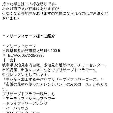
持った感じはこの様な感じです↓
お正月前でまだ在庫はありますが
少なくなる可能性がありますので気になられる方はご連絡くだ
さいませ♪
＊マリーフィオーレ様＊ご紹介
＊マリーフィオーレ
＊岐阜県多治見市脇之島町6-100-5
＊TEL/FAX 0572-25-2835
【一言】
岐阜県多治見市内自宅、多治見市近郊のカルチャーセンター、
市民講座、出張レッスンなどでプリザーブドフラワーの
中心レッスンをしています。
『生花から加工する手作りプリザーブドフラワーコース』と
『市販の花材を使ったアレンジメントのみのコース』がありま
す。
プリザーブドフラワー以外にも
・アーティフィシャルフラワー
・ドライフラワーアレンジ
・ハーバリウム
・アロマワックスバー