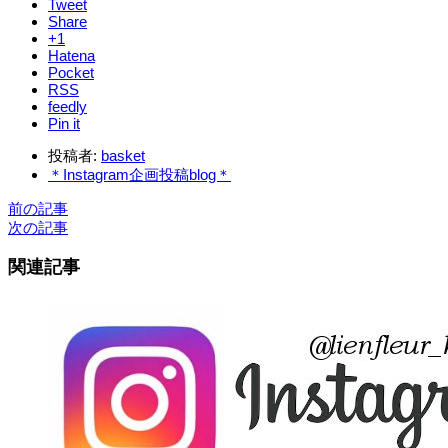
Tweet
Share
+1
Hatena
Pocket
RSS
feedly
Pin it
投稿者:
basket
＊Instagram企画投稿blog＊
前の記事
次の記事
関連記事