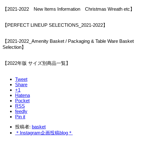
【2021-2022 New Items Information Christmas Wreath etc】
【PERFECT LINEUP SELECTIONS_2021-2022】
【2021-2022_Amenity Basket / Packaging & Table Ware Basket
Selection】
【2022年版 サイズ別商品一覧】
Tweet
Share
+1
Hatena
Pocket
RSS
feedly
Pin it
投稿者:
basket
＊Instagram企画投稿blog＊