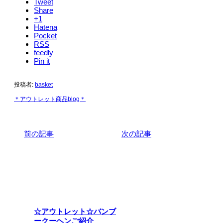
Tweet
Share
+1
Hatena
Pocket
RSS
feedly
Pin it
投稿者:
basket
＊アウトレット商品blog＊
前の記事
次の記事
関連記事
☆アウトレット☆バンブ
ークーヘンご紹介