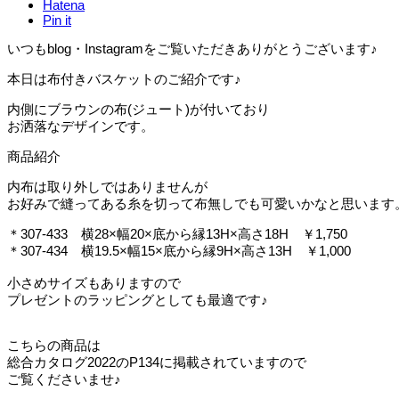
Hatena
Pin it
いつもblog・Instagramをご覧いただきありがとうございます♪
本日は布付きバスケットのご紹介です♪
内側にブラウンの布(ジュート)が付いており
お洒落なデザインです。
商品紹介
内布は取り外しではありませんが
お好みで縫ってある糸を切って布無しでも可愛いかなと思います
＊307-433 横28×幅20×底から縁13H×高さ18H ￥1,750
＊307-434 横19.5×幅15×底から縁9H×高さ13H ￥1,000
小さめサイズもありますので
プレゼントのラッピングとしても最適です♪
こちらの商品は
総合カタログ2022のP134に掲載されていますので
ご覧くださいませ♪