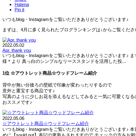
Hatena
Pin it
いつもblog・Instagramをご覧いただきありがとうございます♪
まずは、4月に多く見られたブログランキングは↓からご覧くださ
2022.05.02
Apr. thank you
いつもblog・Instagramをご覧いただきありがとうございます♪
様＊より 真っ白のシンプルなリーススタンドを活用した投...
1位 ☆アウトレット商品☆ウッドフレーム紹介
背中が無い分後ろの壁紙で印象が変わったりするので
意外と重宝する商品です♪
写真のように少しお花を添えるなどしてみると一気に可愛くなる
おススメです♪
2022.05.06
☆アウトレット商品☆ウッドフレーム紹介
いつもblog・Instagramをご覧いただきありがとうございま
めに【sould out】表記の更新もされますので チェックの方をお願い