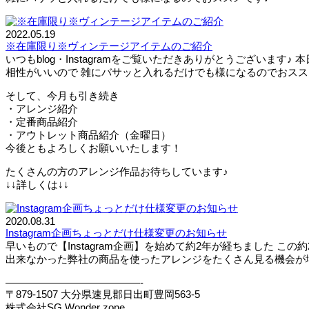
2022.05.19
※在庫限り※ヴィンテージアイテムのご紹介
いつもblog・Instagramをご覧いただきありがとうござい
相性がいいので 雑にバサッと入れるだけでも様になるのでおススメで
そして、今月も引き続き
・アレンジ紹介
・定番商品紹介
・アウトレット商品紹介（金曜日）
今後ともよろしくお願いいたします！
たくさんの方のアレンジ作品お待ちしています♪
↓↓詳しくは↓↓
2020.08.31
Instagram企画ちょっとだけ仕様変更のお知らせ
早いもので【Instagram企画】を始めて約2年が経ちました
出来なかった弊社の商品を使ったアレンジをたくさん見る機会が増え
—————————————-
〒879-1507 大分県速見郡日出町豊岡563-5
株式会社SG Wonder zone