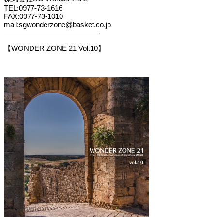
TEL:0977-73-1616
FAX:0977-73-1010
mail:sgwonderzone@basket.co.jp
—————————————-
【WONDER ZONE 21 Vol.10】