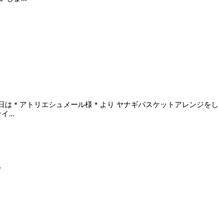
ます♪ 本日は＊アトリエシュメール様＊より ヤナギバスケットアレンジ
...
♪