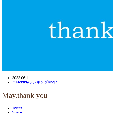
2022.06.1
＊Monthlyランキングblog＊
May.thank you
Tweet
Share