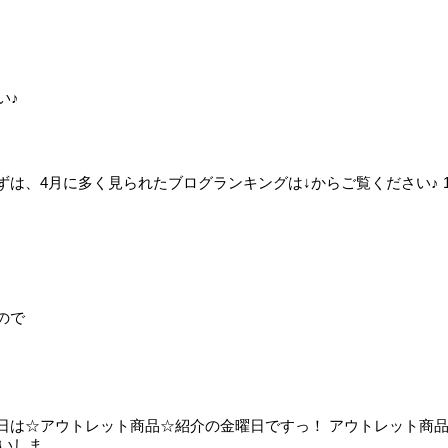
い♪
 まずは、4月に多く見られたブログランキングは↓からご覧ください♪ 1位 
ので
す♪ 本日は☆アウトレット商品☆紹介の金曜日ですっ！ アウトレット商
しま...