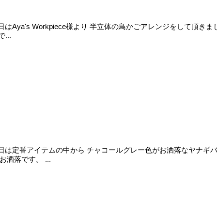
 本日はAya's Workpiece様より 半立体の鳥かごアレンジを
..
ます♪ 本日は定番アイテムの中から チャコールグレー色がお洒落なヤ
落です。 ...