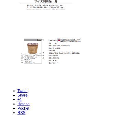
Tweet
Share
+1
Hatena
Pocket
RSS