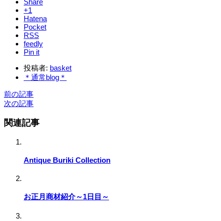
Share
+1
Hatena
Pocket
RSS
feedly
Pin it
投稿者:
basket
＊通常blog＊
前の記事
次の記事
関連記事
Antique Buriki Collection
お正月商材紹介～1日目～