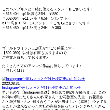
このパンプキンと一緒に使えるスタンドもございます↓
＊515-404 φ16×高さ34H ￥880
＊502-064 φ11.5×高さ6.5H（パンプキ）
φ15×高さ31.5H（スタンド）※こちらはセットです※
＊515-480 φ11.5×高さ24H ￥380
ゴールドウォッシュ加工がすごく綺麗です♪
【502-090】以外は在庫もありますので
ご注文お待ちしております♪
たくさんの方のアレンジ作品お待ちしています♪
↓↓詳しくは↓↓
2020.08.31
Instagram企画ちょっとだけ仕様変更のお知らせ
早いもので【Instagram企画】を始めて約2年が経ちました この
約2年の間にたくさんの作家さん・お花教室の先生・お花屋さ
ん・雑貨屋さんと 知り合うことが出来ました（感激） 今まで見
ることが出来なかった弊社の商品を使ったアレンジをたくさん