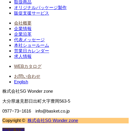
取扱商品
オリジナルパッケージ製作
販促支援サービス
会社概要
企業情報
企業沿革
代表メッセージ
本社ショールーム
営業日カレンダー
求人情報
WEBカタログ
お問い合わせ
English
株式会社SG Wonder zone
大分県速見郡日出町大字豊岡563-5
0977−73−1616 info@basket.co.jp
Copyright ©
株式会社SG Wonder zone
PAGE TOP