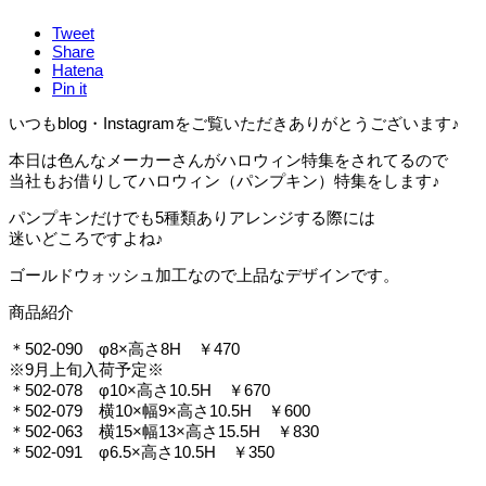
Tweet
Share
Hatena
Pin it
いつもblog・Instagramをご覧いただきありがとうございます♪
本日は色んなメーカーさんがハロウィン特集をされてるので
当社もお借りしてハロウィン（パンプキン）特集をします♪
パンプキンだけでも5種類ありアレンジする際には
迷いどころですよね♪
ゴールドウォッシュ加工なので上品なデザインです。
商品紹介
＊502-090 φ8×高さ8H ￥470
※9月上旬入荷予定※
＊502-078 φ10×高さ10.5H ￥670
＊502-079 横10×幅9×高さ10.5H ￥600
＊502-063 横15×幅13×高さ15.5H ￥830
＊502‐091 φ6.5×高さ10.5H ￥350