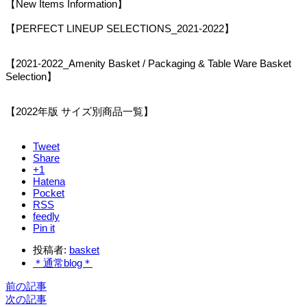
【New Items Information】
【PERFECT LINEUP SELECTIONS_2021-2022】
【2021-2022_Amenity Basket / Packaging & Table Ware Basket
Selection】
【2022年版 サイズ別商品一覧】
Tweet
Share
+1
Hatena
Pocket
RSS
feedly
Pin it
投稿者:
basket
＊通常blog＊
前の記事
次の記事