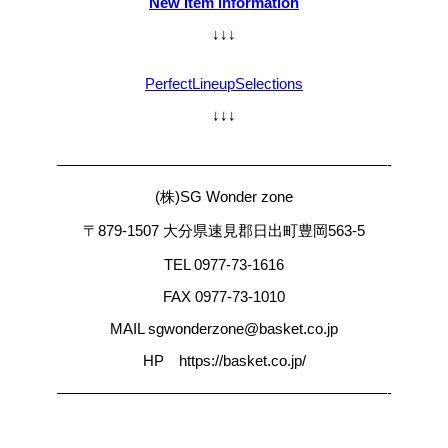
New Item information
↓↓↓
PerfectLineupSelections
↓↓↓
——————————————————————-
(株)SG Wonder zone
〒879-1507 大分県速見郡日出町豊岡563-5
TEL 0977-73-1616
FAX 0977-73-1010
MAIL sgwonderzone@basket.co.jp
HP https://basket.co.jp/
——————————————————————-