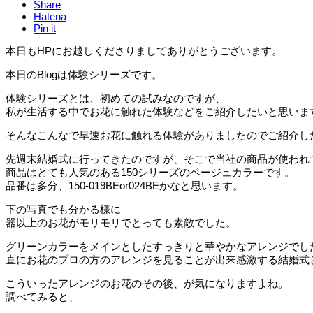
Share
Hatena
Pin it
本日もHPにお越しくださりましてありがとうございます。
本日のBlogは体験シリーズです。
体験シリーズとは、初めての試みなのですが、
私が生活する中でお花に触れた体験などをご紹介したいと思いま
そんなこんなで早速お花に触れる体験がありましたのでご紹介し
先週末結婚式に行ってきたのですが、そこで当社の商品が使われ
商品はとても人気のある150シリーズのベージュカラーです。
品番は多分、150-019BEor024BEかなと思います。
下の写真でも分かる様に
器以上のお花がモリモリでとっても素敵でした。
グリーンカラーをメインとしたすっきりと華やかなアレンジでし
直にお花のプロの方のアレンジを見ることが出来感激する結婚式
こういったアレンジのお花のその後、が気になりますよね。
調べてみると、