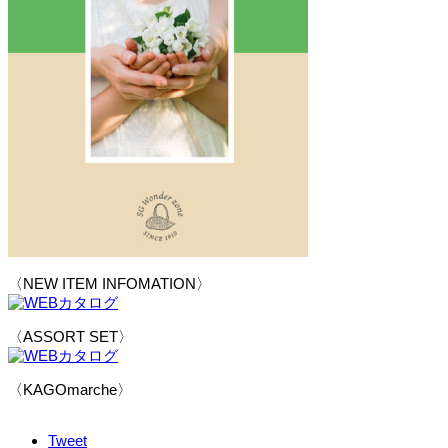
〈NEW ITEM INFOMATION〉
〈ASSORT SET〉
〈KAGOmarche〉
Tweet