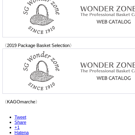
〈2019 Package Basket Selection〉
〈KAGOmarche〉
Tweet
Share
+1
Hatena