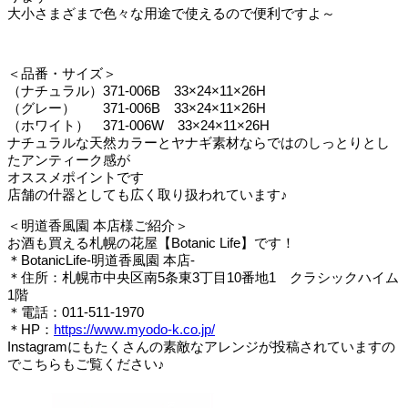
大小さまざまで色々な用途で使えるので便利ですよ～
＜品番・サイズ＞
（ナチュラル）371-006B 33×24×11×26H
（グレー） 371-006B 33×24×11×26H
（ホワイト） 371-006W 33×24×11×26H
ナチュラルな天然カラーとヤナギ素材ならではのしっとりとし
たアンティーク感が
オススメポイントです
店舗の什器としても広く取り扱われています♪
＜明道香風園 本店様ご紹介＞
お酒も買える札幌の花屋【Botanic Life】です！
＊BotanicLife-明道香風園 本店-
＊住所：札幌市中央区南5条東3丁目10番地1 クラシックハイム
1階
＊電話：011-511-1970
＊HP：
https://www.myodo-k.co.jp/
Instagramにもたくさんの素敵なアレンジが投稿されていますの
でこちらもご覧ください♪